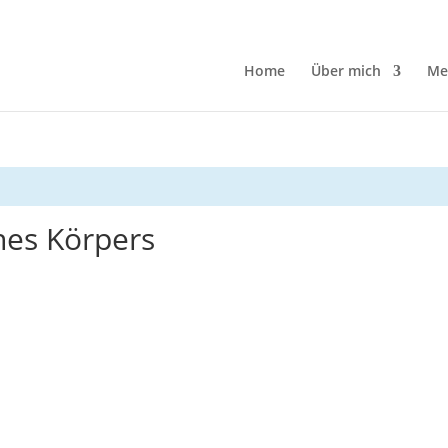
Home
Über mich
Me
nes Körpers