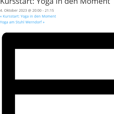
Kursstart: Yoga in den Moment
4. Oktober 2023 @ 20:00
-
21:15
«
Kursstart: Yoga in den Moment
Yoga am Stuhl Werndorf
»