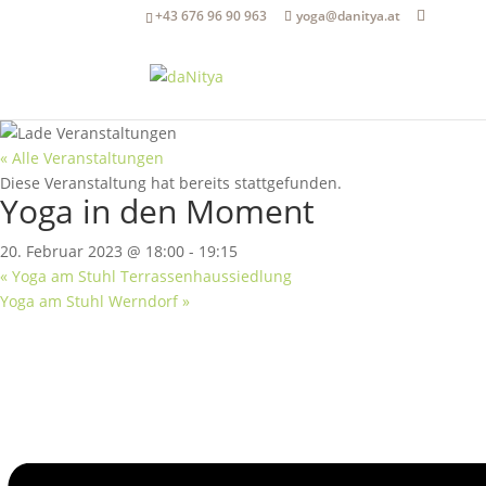
+43 676 96 90 963
yoga@danitya.at
« Alle Veranstaltungen
Diese Veranstaltung hat bereits stattgefunden.
Yoga in den Moment
20. Februar 2023 @ 18:00
-
19:15
«
Yoga am Stuhl Terrassenhaussiedlung
Yoga am Stuhl Werndorf
»