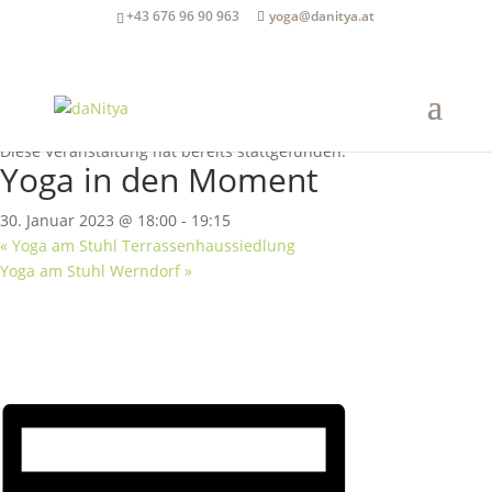
+43 676 96 90 963
yoga@danitya.at
« Alle Veranstaltungen
Diese Veranstaltung hat bereits stattgefunden.
Yoga in den Moment
30. Januar 2023 @ 18:00
-
19:15
«
Yoga am Stuhl Terrassenhaussiedlung
Yoga am Stuhl Werndorf
»