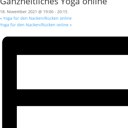
Ganzheitliches Yoga online
18. November 2021 @ 19:00
-
20:15
«
Yoga für den Nacken/Rücken online
Yoga für den Nacken/Rücken online
»