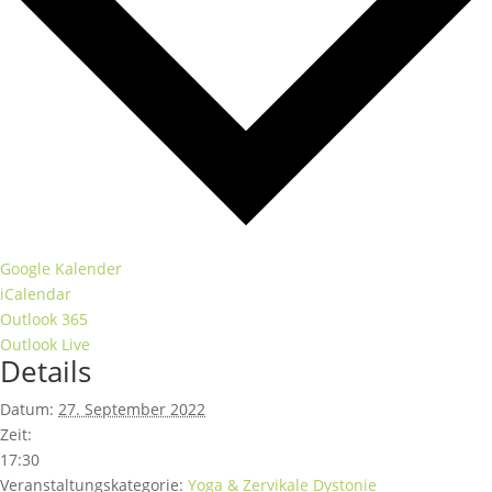
Google Kalender
iCalendar
Outlook 365
Outlook Live
Details
Datum:
27. September 2022
Zeit:
17:30
Veranstaltungskategorie:
Yoga & Zervikale Dystonie